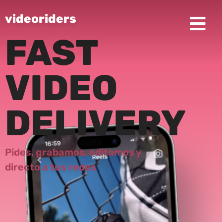
videoriders
FAST
VIDEO
DELIVERY
Pides,
grabamos,
editamos y
directo a tus redes​