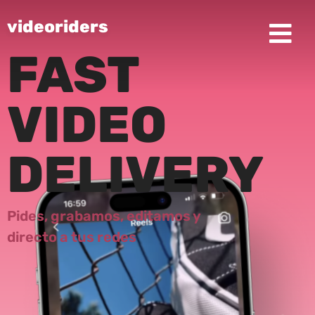
videoriders
FAST
VIDEO
DELIVERY
Pides,
grabamos,
editamos y
directo a tus redes​