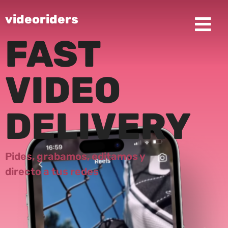
videoriders
FAST
VIDEO
DELIVERY
Pides,
grabamos,
editamos y
directo a tus redes​