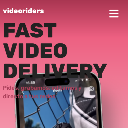
videoriders
FAST
VIDEO
DELIVERY
Pides,
grabamos,
editamos y
directo a tus redes​