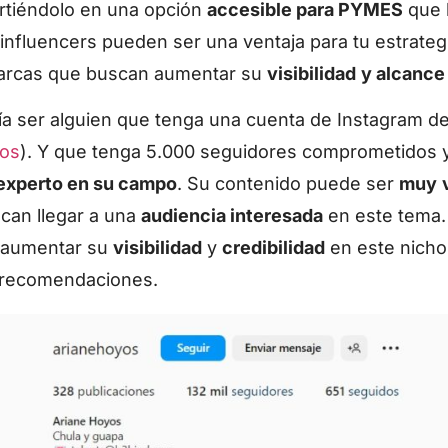
irtiéndolo en una opción
accesible para PYMES
que 
oinfluencers pueden ser una ventaja para tu estrate
arcas que buscan aumentar su
visibilidad
y alcance
ía ser alguien que tenga una cuenta de Instagram d
os
). Y que tenga 5.000 seguidores comprometidos y
experto en su campo
. Su contenido puede ser
muy
can llegar a una
audiencia interesada
en este tema. 
n aumentar su
visibilidad
y
credibilidad
en este nicho
y recomendaciones.