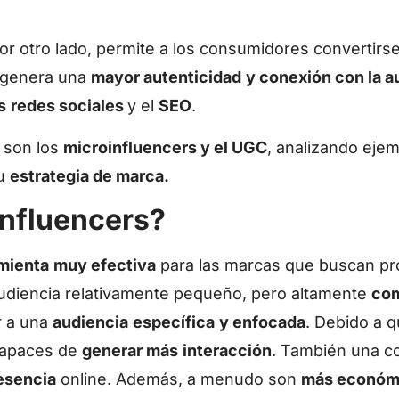
or otro lado, permite a los consumidores convertirs
o genera una
mayor autenticidad
y conexión con la a
s
redes sociales
y el
SEO
.
 son los
microinfluencers y el UGC
, analizando eje
tu
estrategia de marca.
influencers?
mienta
muy efectiva
para las marcas que buscan pr
udiencia relativamente pequeño, pero altamente
co
r a una
audiencia
específica
y enfocada
. Debido a 
capaces de
generar más
interacción
. También una co
esencia
online. Además, a menudo son
más económ