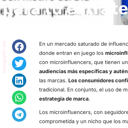
para tu estrat
compartir en
En un mercado saturado de influen
donde entran en juego los
microinf
con microinfluencers, que tienen u
audiencias más específicas y autén
las marcas.
Los consumidores conf
tradicional. En conjunto, el uso de
estrategia de marca
.
Los microinfluencers, con seguidor
comprometida y un nicho que los m