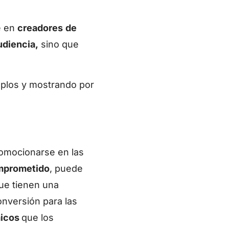
e en
creadores
de
udiencia,
sino que
mplos y mostrando por
omocionarse en las
mprometido
, puede
que tienen una
nversión para las
icos
que los