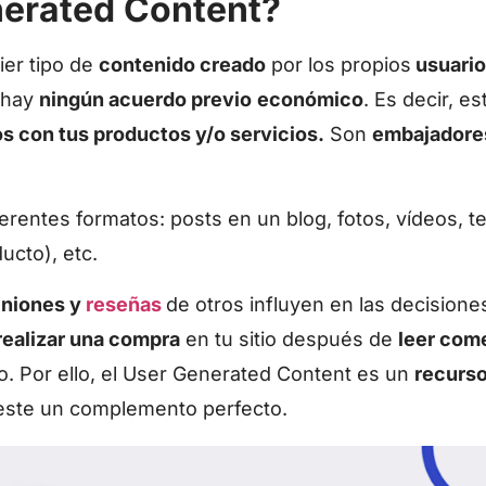
nerated Content?
er tipo de
contenido creado
por los propios
usuari
o hay
ningún acuerdo previo
económico
. Es decir, e
s con tus productos y/o servicios.
Son
embajadores
rentes formatos: posts en un blog, fotos, vídeos, t
ucto), etc.
iniones y
reseñas
de otros influyen en las decisiones
realizar una compra
en tu sitio después de
leer com
o. Por ello, el User Generated Content es un
recurso
este un complemento perfecto.