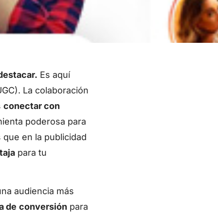
destacar.
Es aquí
UGC). La colaboración
s
conectar con
ienta poderosa para
 que en la publicidad
taja
para tu
 una audiencia más
a de
conversión
para