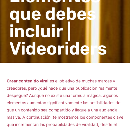
que debes
incluir |
Videoriders
Crear contenido viral
es el objetivo de muchas marcas y
creadores, pero ¿qué hace que una publicación realmente
despegue? Aunque no existe una fórmula mágica, algunos
elementos aumentan significativamente las posibilidades de
que un contenido sea compartido y llegue a una audiencia
masiva. A continuación, te mostramos los componentes clave
que incrementan las probabilidades de viralidad, desde el