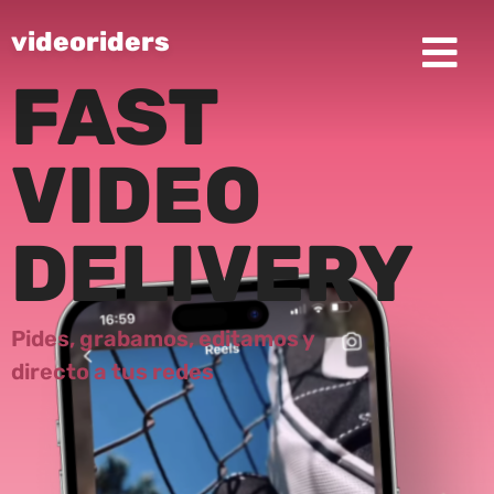
videoriders
FAST
VIDEO
DELIVERY
Pides,
grabamos,
editamos y
directo a tus redes​